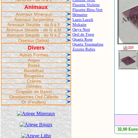
Fluorite Violette
Animaux
Fluorite Bleu-Vert
Animaux Minéraux
Hématite
Animaux Serpentine
Lapis Lazuli
Animaux Stéatite - de A à F
Mokaite
Onyx Noir
Animaux Stéatite - de G à M
Oeil de Tigre
Animaux Stéatite - de N à Z
Quartz Rose
Oiseaux (Selva)
Quartz Tourmaline
Divers
Zoizite Rubis
Autres Formes
Anges
Boites
Bouddhas
Bougeoirs
Crânes
Géodes
Grappes de Raisin
Obsidiennes Oeil Céleste
Or (Feuilles)
32,00 Euro