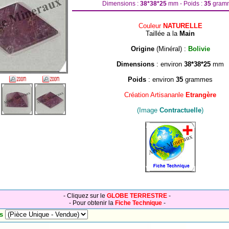
Dimensions :
38*38*25
mm - Poids :
35
gram
Couleur
NATURELLE
Taillée a la
Main
Origine
(Minéral) :
Bolivie
Dimensions
: environ
38*38*25
mm
Poids
: environ
35
grammes
Création Artisananle
Etrangère
(Image
Contractuelle
)
- Cliquez sur le
GLOBE TERRESTRE
-
-
Pour obtenir la
Fiche Technique
-
s