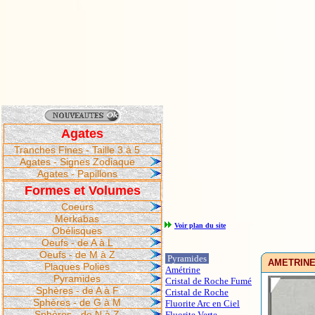
Agates
Tranches Fines - Taille 3 à 5
Agates - Signes Zodiaque
Agates - Papillons
Formes et Volumes
Coeurs
Merkabas
Voir plan du site
Obélisques
Oeufs - de A à L
Oeufs - de M à Z
Pyramides
AMETRINE 
Plaques Polies
Amétrine
Pyramides
Cristal de Roche Fumé
Sphères - de A à F
Cristal de Roche
Sphères - de G à M
Fluorite Arc en Ciel
Sphères - de N à Z
Fluorite Verte