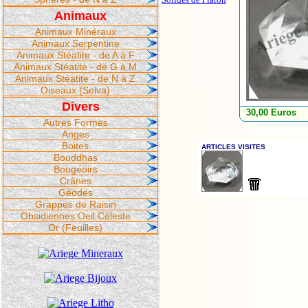
Animaux
Animaux Minéraux
Animaux Serpentine
Animaux Stéatite - de A à F
Animaux Stéatite - de G à M
Animaux Stéatite - de N à Z
Oiseaux (Selva)
Divers
30,00 Euros
Autres Formes
Anges
Boites
Bouddhas
Bougeoirs
Crânes
Géodes
Grappes de Raisin
Obsidiennes Oeil Céleste
Or (Feuilles)