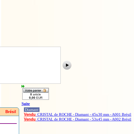
Suite
Diamant
Brésil
Vendu
CRISTAL de ROCHE - Diamant - 45x30 mm - A001 Brésil
Vendu
CRISTAL de ROCHE - Diamant - 53x45 mm - A002 Brésil