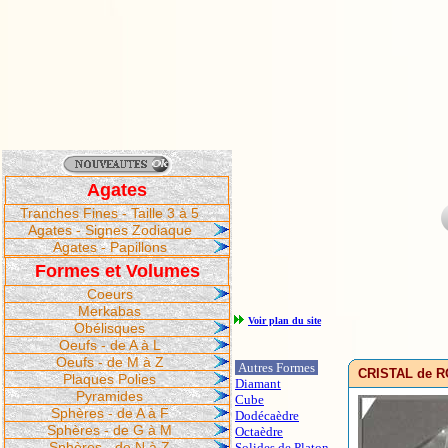
Agates
Tranches Fines - Taille 3 à 5
Agates - Signes Zodiaque
Agates - Papillons
Formes et Volumes
Coeurs
Merkabas
Voir plan du site
Obélisques
Oeufs - de A à L
Oeufs - de M à Z
Autres Formes
CRISTAL de RO
Plaques Polies
Diamant
Pyramides
Cube
Sphères - de A à F
Dodécaèdre
Sphères - de G à M
Octaèdre
Sphères - de N à Z
Solides de Platon