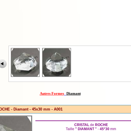
Autres Formes
Diamant
CHE - Diamant - 45x30 mm - A001
CRISTAL
de
ROCHE
Taille
" DIAMANT "
-
45*30
mm