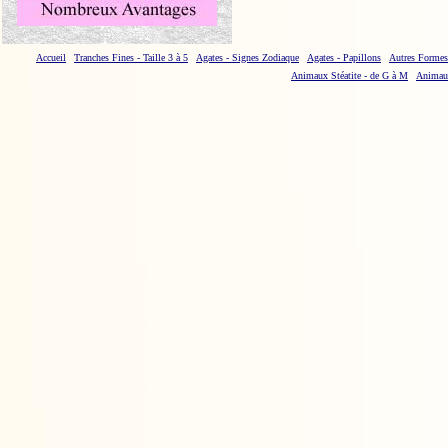
Accueil
Tranches Fines - Taille 3 à 5
Agates - Signes Zodiaque
Agates - Papillons
Autres Formes
Animaux Stéatite - de G à M
Animaux