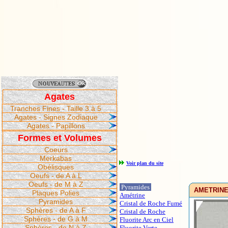
Agates
Tranches Fines - Taille 3 à 5
Agates - Signes Zodiaque
Agates - Papillons
Formes et Volumes
Coeurs
Merkabas
Voir plan du site
Obélisques
Oeufs - de A à L
Oeufs - de M à Z
Pyramides
AMETRINE 
Plaques Polies
Amétrine
Pyramides
Cristal de Roche Fumé
Sphères - de A à F
Cristal de Roche
Sphères - de G à M
Fluorite Arc en Ciel
Sphères - de N à Z
Fluorite Verte