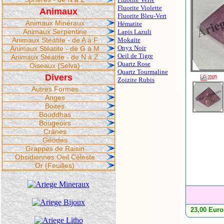
Fluorite Violette
Animaux
Fluorite Bleu-Vert
Animaux Minéraux
Hématite
Animaux Serpentine
Lapis Lazuli
Animaux Stéatite - de A à F
Mokaite
Onyx Noir
Animaux Stéatite - de G à M
Oeil de Tigre
Animaux Stéatite - de N à Z
Quartz Rose
Oiseaux (Selva)
Quartz Tourmaline
Divers
Zoizite Rubis
Autres Formes
Anges
Boites
Bouddhas
Bougeoirs
Crânes
Géodes
Grappes de Raisin
Obsidiennes Oeil Céleste
Or (Feuilles)
23,00 Euro