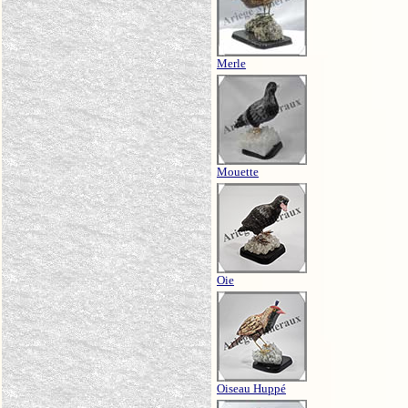
Merle
Mouette
Oie
Oiseau Huppé