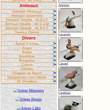
Animaux
Aigrette
Animaux Minéraux
Animaux Serpentine
Animaux Stéatite - de A à F
Animaux Stéatite - de G à M
Animaux Stéatite - de N à Z
Oiseaux (Selva)
Cacatoès
Divers
Autres Formes
Anges
Boites
Bouddhas
Bougeoirs
Canard
Crânes
Géodes
Grappes de Raisin
Obsidiennes Oeil Céleste
Or (Feuilles)
Cardénal