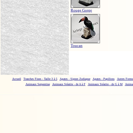
Rouge Gorge
Toucan
Accueil
Tranches Fines - Taille 3 à 5
Agates - Signes Zodiaque
Agates - Papillons
Autres Forme
Animaux Serpentine
Animaux Stéatite - de A à F
Animaux Stéatite - de G à M
Animau