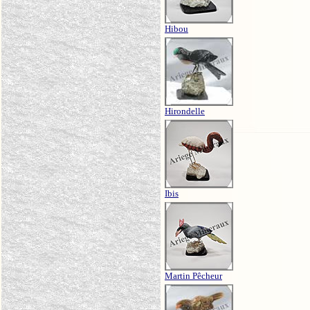
Hibou
Hirondelle
Ibis
Martin Pêcheur