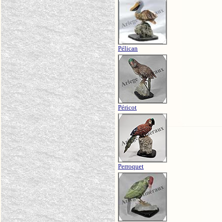
Pélican
Péricot
Perroquet