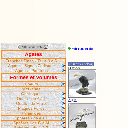
Voir plan du site
Agates
Tranches Fines - Taille 3 à 5
Oiseaux (Selva)
Agates - Signes Zodiaque
64 articles
Agates - Papillons
Formes et Volumes
Coeurs
Merkabas
Obélisques
Oeufs - de A à L
Aigle
Oeufs - de M à Z
Plaques Polies
Pyramides
Sphères - de A à F
Sphères - de G à M
Sphères - de N à Z