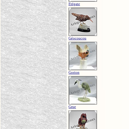
Frégate
Géocoucou
Gorion
Grue