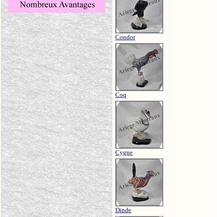
Condor
Coq
Cygne
Dinde