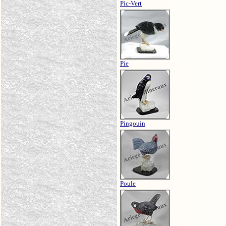
Pic-Vert
Pie
Pingouin
Poule