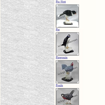
Pic-Vert
Pie
Pingouin
Poule