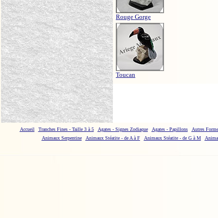
Rouge Gorge
Toucan
Accueil
Tranches Fines - Taille 3 à 5
Agates - Signes Zodiaque
Agates - Papillons
Autres Forme
Animaux Serpentine
Animaux Stéatite - de A à F
Animaux Stéatite - de G à M
Animau