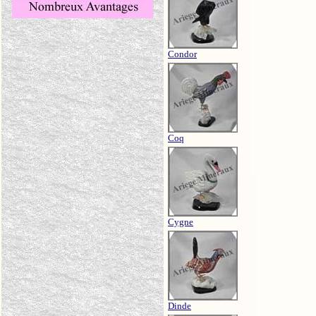
Condor
Coq
Cygne
Dinde