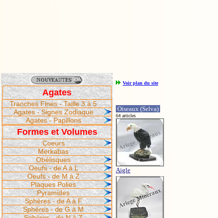
Voir plan du site
Agates
Tranches Fines - Taille 3 à 5
Oiseaux (Selva)
Agates - Signes Zodiaque
64 articles
Agates - Papillons
Formes et Volumes
Coeurs
Merkabas
Obélisques
Oeufs - de A à L
Aigle
Oeufs - de M à Z
Plaques Polies
Pyramides
Sphères - de A à F
Sphères - de G à M
Sphères - de N à Z