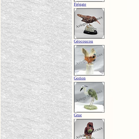
Frégate
Géocoucou
Gorion
Grue