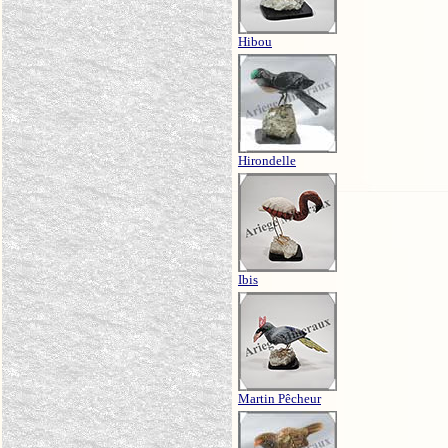
Hibou
Hirondelle
Ibis
Martin Pêcheur