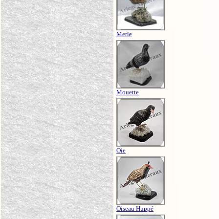
Merle
Mouette
Oie
Oiseau Huppé