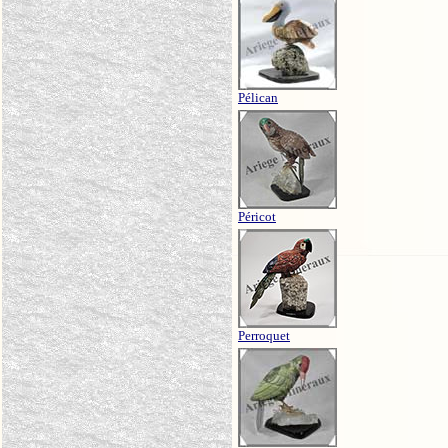
Pélican
Péricot
Perroquet