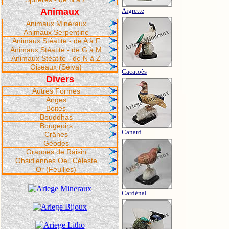
Animaux
Aigrette
Animaux Minéraux
Animaux Serpentine
Animaux Stéatite - de A à F
Animaux Stéatite - de G à M
Animaux Stéatite - de N à Z
Oiseaux (Selva)
Cacatoès
Divers
Autres Formes
Anges
Boites
Bouddhas
Bougeoirs
Canard
Crânes
Géodes
Grappes de Raisin
Obsidiennes Oeil Céleste
Or (Feuilles)
Cardénal