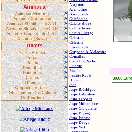
Aragonite
Animaux
Aventurine
Animaux Minéraux
Bois Fossile
Animaux Serpentine
Calcédoine
Animaux Stéatite - de A à F
Calcite Bleue
Calcite Jaune
Animaux Stéatite - de G à M
Calcite Orange
Animaux Stéatite - de N à Z
Célestine
Oiseaux (Selva)
Célestite
Divers
Chrysocolle
Chrysocolle-Malachite
Autres Formes
Cornaline
Anges
Cristal de Roche
Boites
Fluorite
Bouddhas
Fossile
Bougeoirs
Fushite Rubis
Crânes
30,00 Eur
Hématite
Géodes
Jade
Grappes de Raisin
Jaspe Bréchique
Obsidiennes Oeil Céleste
Jaspe Dalmatien
Or (Feuilles)
Jaspe Léopard
Jaspe Multicolore
Jaspe Orbiculaire
Jaspe Paysage
Jaspe Picasso
Jaspe Rouge
Jaspe Vert
Labradorite