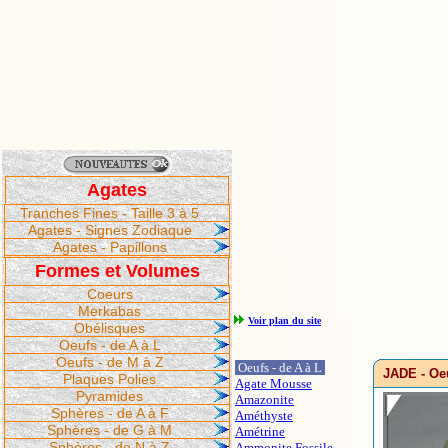
Agates
Tranches Fines - Taille 3 à 5
Agates - Signes Zodiaque
Agates - Papillons
Formes et Volumes
Coeurs
Merkabas
Voir plan du site
Obélisques
Oeufs - de A à L
Oeufs - de M à Z
Oeufs - de A à L
JADE - Oe
Plaques Polies
Agate Mousse
Pyramides
Amazonite
Sphères - de A à F
Améthyste
Sphères - de G à M
Amétrine
Sphères - de N à Z
Ammonite Fossile