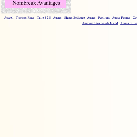
Accueil
Tranches Fines - Taille 3 à 5
Agates - Signes Zodiaque
Agates - Papillons
Autres Formes
Coe
Animaux Stéatite - de G à M
Animaux Stéa