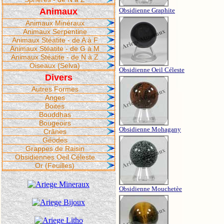
Animaux
Obsidienne Graphite
Animaux Minéraux
Animaux Serpentine
Animaux Stéatite - de A à F
Animaux Stéatite - de G à M
Animaux Stéatite - de N à Z
Oiseaux (Selva)
Obsidienne Oeil Céleste
Divers
Autres Formes
Anges
Boites
Bouddhas
Bougeoirs
Obsidienne Mohagany
Crânes
Géodes
Grappes de Raisin
Obsidiennes Oeil Céleste
Or (Feuilles)
Obsidienne Mouchetèe