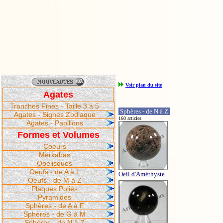
Voir plan du site
Agates
Tranches Fines - Taille 3 à 5
Sphères - de N à Z
Agates - Signes Zodiaque
160 articles
Agates - Papillons
Formes et Volumes
Coeurs
Merkabas
Obélisques
Oeufs - de A à L
Oeil d'Améthyste
Oeufs - de M à Z
Plaques Polies
Pyramides
Sphères - de A à F
Sphères - de G à M
Sphères - de N à Z