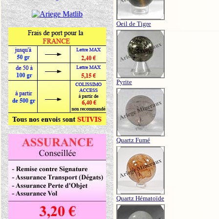
Oeil de Tigre
Pyrite
Quartz Fumé
Quartz Hématoïde