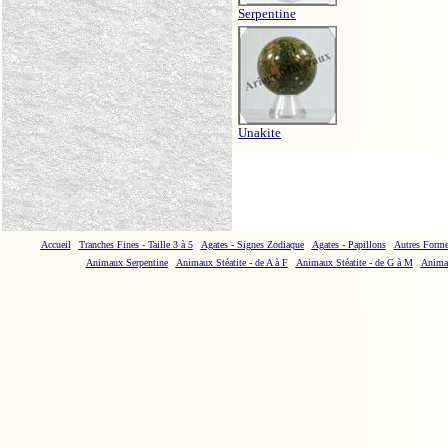
Serpentine
Unakite
Accueil
Tranches Fines - Taille 3 à 5
Agates - Signes Zodiaque
Agates - Papillons
Autres Forme
Animaux Serpentine
Animaux Stéatite - de A à F
Animaux Stéatite - de G à M
Animau