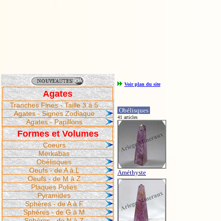
Voir plan du site
Agates
Tranches Fines - Taille 3 à 5
Obélisques
Agates - Signes Zodiaque
41 articles
Agates - Papillons
Formes et Volumes
Coeurs
Merkabas
Obélisques
Oeufs - de A à L
Améthyste
Oeufs - de M à Z
Plaques Polies
Pyramides
Sphères - de A à F
Sphères - de G à M
Sphères - de N à Z