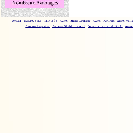
Accueil
Tranches Fines - Taille 3 à 5
Agates - Signes Zodiaque
Agates - Papillons
Autres Forme
Animaux Serpentine
Animaux Stéatite - de A à F
Animaux Stéatite - de G à M
Animau