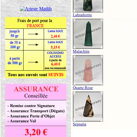
Labradorite
Malachite
Quartz Rose
Septaria