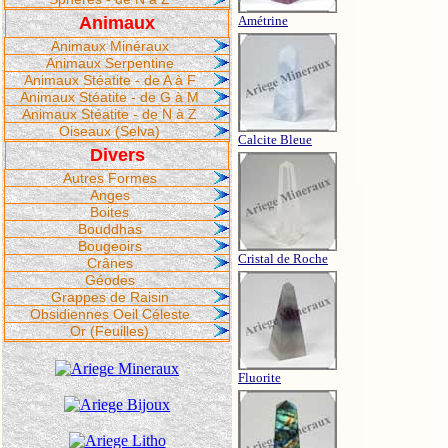
Animaux
Amétrine
Animaux Minéraux
Animaux Serpentine
Animaux Stéatite - de A à F
Animaux Stéatite - de G à M
Animaux Stéatite - de N à Z
Oiseaux (Selva)
Calcite Bleue
Divers
Autres Formes
Anges
Boites
Bouddhas
Bougeoirs
Cristal de Roche
Crânes
Géodes
Grappes de Raisin
Obsidiennes Oeil Céleste
Or (Feuilles)
Fluorite